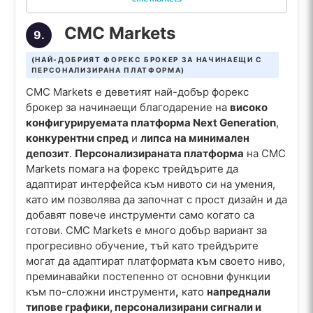
CMC Markets
9.
(НАЙ-ДОБРИЯТ ФОРЕКС БРОКЕР ЗА НАЧИНАЕЩИ С
ПЕРСОНАЛИЗИРАНА ПЛАТФОРМА)
CMC Markets е деветият най-добър форекс
брокер за начинаещи благодарение на
високо
конфигурируемата платформа Next Generation
,
конкурентни спред
и
липса на минимален
депозит
.
Персонализираната платформа
на CMC
Markets помага на форекс трейдърите да
адаптират интерфейса към нивото си на умения,
като им позволява да започнат с прост дизайн и да
добавят повече инструменти само когато са
готови. CMC Markets е много добър вариант за
прогресивно обучение, тъй като трейдърите
могат да адаптират платформата към своето ниво,
преминавайки постепенно от основни функции
към по-сложни инструменти
,
като
напреднали
типове графики, персонализирани сигнали и