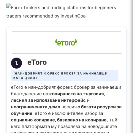
eToro
1.
(НАЙ-ДОБРИЯТ ФОРЕКС БРОКЕР ЗА НАЧИНАЕЩИ
КАТО ЦЯЛО)
eToro е най-добрият форекс брокер за начинаещи
благодарение на
копирането на търговия
,
лесния
за използване интерфейс
и
неограничената демо
версия
с богати ресурси за
обучение
. eToro е изключителен избор за
социално копиране, базирано на копиране,
тъй
като платформата му позволява на новодошлите
да следват и автоматично да копират опитни