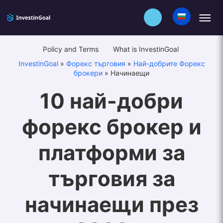
Policy and Terms
What is InvestinGoal
InvestinGoal
»
Форекс търговия
»
Най-добрите Форекс
брокери
»
Начинаещи
10 най-добри
форекс брокер и
платформи за
търговия за
начинаещи през