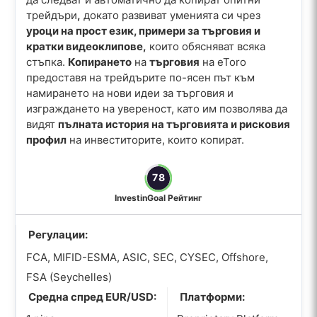
трейдъри
,
докато развиват уменията си чрез
уроци на прост език, примери за търговия и
кратки видеоклипове,
които обясняват всяка
стъпка.
Копирането
на
търговия
на eToro
предоставя на трейдърите по-ясен път към
намирането на нови идеи за търговия и
изграждането на увереност, като им позволява да
видят
пълната история на търговията и рисковия
профил
на инвеститорите, които копират.
78
InvestinGoal Рейтинг
Регулации:
FCA, MIFID-ESMA, ASIC, SEC, CYSEC, Offshore,
FSA (Seychelles)
Средна спред EUR/USD:
Платформи: