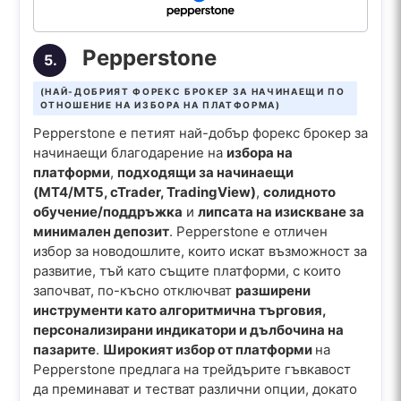
Pepperstone
5.
(НАЙ-ДОБРИЯТ ФОРЕКС БРОКЕР ЗА НАЧИНАЕЩИ ПО
ОТНОШЕНИЕ НА ИЗБОРА НА ПЛАТФОРМА)
Pepperstone е петият най-добър форекс брокер за
начинаещи благодарение на
избора на
платформи
,
подходящи за начинаещи
(MT4/MT5, cTrader, TradingView)
,
солидното
обучение/поддръжка
и
липсата на изискване за
минимален депозит
. Pepperstone е отличен
избор за новодошлите, които искат възможност за
развитие, тъй като същите платформи, с които
започват, по-късно отключват
разширени
инструменти като алгоритмична търговия,
персонализирани индикатори и дълбочина на
пазарите
.
Широкият избор от платформи
на
Pepperstone предлага на трейдърите гъвкавост
да преминават и тестват различни опции, докато