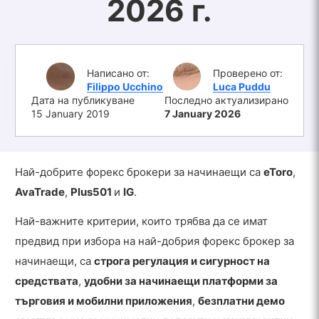
2026 г.
Написано от:
Проверено от:
Filippo Ucchino
Luca Puddu
Дата на публикуване
Последно актуализирано
15 January 2019
7 January 2026
Най-добрите форекс брокери за начинаещи са
eToro
,
AvaTrade
,
Plus501
и
IG
.
Най-важните критерии, които трябва да се имат
предвид при избора на най-добрия форекс брокер за
начинаещи, са
строга регулация и сигурност на
средствата
,
удобни за начинаещи платформи за
търговия и мобилни приложения
,
безплатни демо