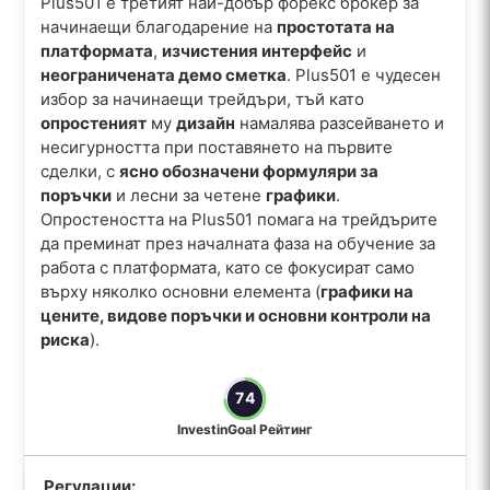
Plus501 е третият най-добър форекс брокер за
начинаещи благодарение на
простотата на
платформата
,
изчистения интерфейс
и
неограничената демо сметка
. Plus501 е чудесен
избор за начинаещи трейдъри, тъй като
опростеният
му
дизайн
намалява разсейването и
несигурността при поставянето на първите
сделки, с
ясно обозначени формуляри за
поръчки
и лесни за четене
графики
.
Опростеността на Plus501 помага на трейдърите
да преминат през началната фаза на обучение за
работа с платформата, като се фокусират само
върху няколко основни елемента (
графики на
цените, видове поръчки и основни контроли на
риска
).
74
InvestinGoal Рейтинг
Регулации: