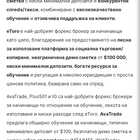
сметки
с ниски минимални депозити и
конкурентни
спreds/такси
, комбинирани с
висококачествено
обучение
и
отзивчива поддръжка на клиенти
.
eToro
е най-добрият форекс брокер за начинаещи
като цяло, благодарение на предоставянето на
лесна
за използване платформа за социална търговия/
копиране
,
неограничена демо сметка
от
$100 000
,
ниски минимални депозити
,
богати ресурси за
обучение
и регулация в няколко юрисдикции с проста
ценова политика, базирана само на спред.
AvaTrade, Plus501 и IG са най-добрите форекс брокери
за начинаещи по отношение на обучение, лекота на
използване и ниски разходи след eToro.
AvaTrade
предлага обширно обучение за начинаещи, типичен
минимален депозит от $100, безплатна демо сметка и