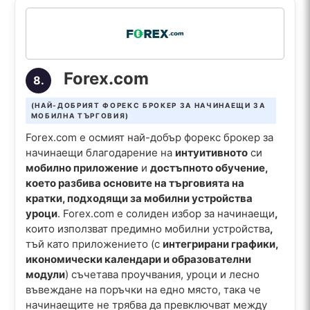
Forex.com
8.
(НАЙ-ДОБРИЯТ ФОРЕКС БРОКЕР ЗА НАЧИНАЕЩИ ЗА
МОБИЛНА ТЪРГОВИЯ)
Forex.com е осмият най-добър форекс брокер за
начинаещи благодарение на
интуитивното
си
мобилно приложение
и
достъпното обучение,
което разбива основите на търговията на
кратки, подходящи за мобилни устройства
уроци
. Forex.com е солиден избор за начинаещи
,
които използват предимно мобилни устройства
,
тъй като приложението (с
интегрирани графики,
икономически календари и образователни
модули
) съчетава проучвания, уроци и лесно
въвеждане на поръчки на едно място, така че
начинаещите не трябва да превключват между