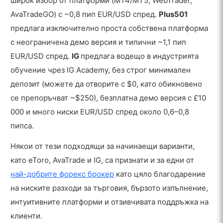
широк избор от платформи (MT4/MT5, WebTrader,
AvaTradeGO) с ~0,8 пип EUR/USD спред.
Plus501
предлага изключително проста собствена платформа
с неограничена демо версия и типични ~1,1 пип
EUR/USD спред.
IG
предлага водещо в индустрията
обучение чрез IG Academy, без строг минимален
депозит (можете да отворите с $0, като обикновено
се препоръчват ~$250), безплатна демо версия с £10
000 и много ниски EUR/USD спред около 0,6–0,8
пипса.
Някои от тези подходящи за начинаещи варианти,
като eToro, AvaTrade и IG, са признати и за едни от
най-добрите форекс брокер
като цяло благодарение
на ниските разходи за търговия, бързото изпълнение,
интуитивните платформи и отзивчивата поддръжка на
клиенти.