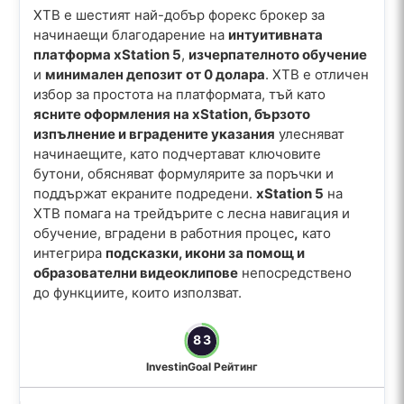
XTB е шестият най-добър форекс брокер за
начинаещи благодарение на
интуитивната
платформа xStation 5
,
изчерпателното обучение
и
минимален депозит
от 0 долара
. XTB е отличен
избор за простота на платформата, тъй като
ясните оформления на xStation, бързото
изпълнение и вградените указания
улесняват
начинаещите, като подчертават ключовите
бутони, обясняват формулярите за поръчки и
поддържат екраните подредени.
xStation 5
на
XTB помага на трейдърите с лесна навигация и
обучение, вградени в работния процес
,
като
интегрира
подсказки, икони за помощ и
образователни видеоклипове
непосредствено
до функциите, които използват.
83
InvestinGoal Рейтинг