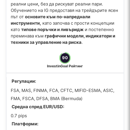
реални цени
,
без да рискуват реални пари.
Обучението на IG предоставя на трейдърите ясен
път от
основите към по-напреднали
инструменти,
като започва с прости концепции
като
типове поръчки и ливъридж
и постепенно
преминава към
графични модели, индикатори и
техники за управление на риска
.
90
InvestinGoal Рейтинг
Регулации:
FSA, MAS, FINMA, FCA, CFTC, MIFID-ESMA, ASIC,
FMA, FSCA, DFSA, BMA (Bermuda)
Средна спред EUR/USD:
0.7 pips
Платформи: