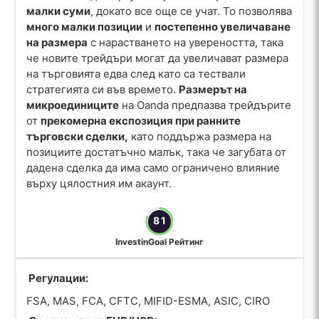
малки суми
, докато все още се учат. То позволява
много малки позиции
и
постепенно увеличаване
на размера
с нарастването на увереността, така
че новите трейдъри могат да увеличават размера
на търговията едва след като са тествали
стратегията си във времето.
Размерът на
микроединиците
на Oanda предпазва трейдърите
от
прекомерна експозиция при ранните
търговски сделки,
като поддържа размера на
позициите достатъчно малък, така че загубата от
дадена сделка да има само ограничено влияние
върху цялостния им акаунт.
81
InvestinGoal Рейтинг
Регулации:
FSA, MAS, FCA, CFTC, MIFID-ESMA, ASIC, CIRO