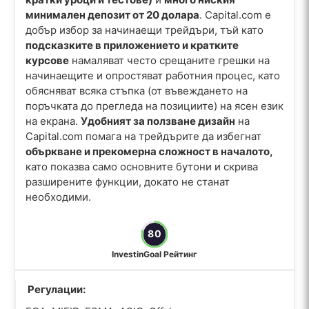
минимален депозит от 20 долара
. Capital.com е
добър избор за начинаещи трейдъри, тъй като
подсказките в приложението и кратките
курсове
намаляват често срещаните грешки на
начинаещите и опростяват работния процес, като
обясняват всяка стъпка (от въвеждането на
поръчката до прегледа на позициите) на ясен език
на екрана.
Удобният за ползване дизайн
на
Capital.com помага на трейдърите да избегнат
объркване и прекомерна сложност в началото,
като показва само основните бутони и скрива
разширените функции, докато не станат
необходими.
80
InvestinGoal Рейтинг
Регулации: