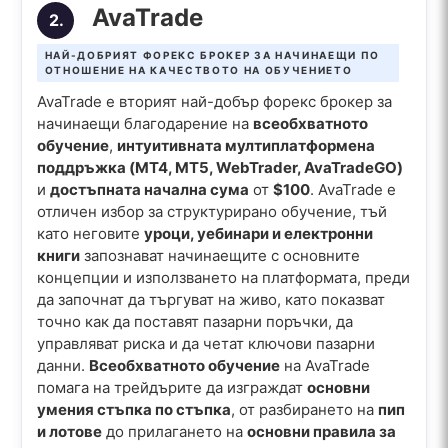
AvaTrade
2.
НАЙ-ДОБРИЯТ ФОРЕКС БРОКЕР ЗА НАЧИНАЕЩИ ПО
ОТНОШЕНИЕ НА КАЧЕСТВОТО НА ОБУЧЕНИЕТО
AvaTrade е вторият най-добър форекс брокер за
начинаещи благодарение на
всеобхватното
обучение
,
интуитивната мултиплатформена
поддръжка (MT4, MT5, WebTrader, AvaTradeGO)
и
достъпната начална сума
от
$100
. AvaTrade е
отличен избор за структурирано обучение, тъй
като неговите
уроци, уебинари и електронни
книги
запознават начинаещите с основните
концепции и използването на платформата, преди
да започнат да търгуват на живо, като показват
точно как да поставят пазарни поръчки, да
управляват риска и да четат ключови пазарни
данни.
Всеобхватното обучение
на AvaTrade
помага на трейдърите да изграждат
основни
умения стъпка по стъпка
, от разбирането на
пип
и лотове
до прилагането на
основни правила за