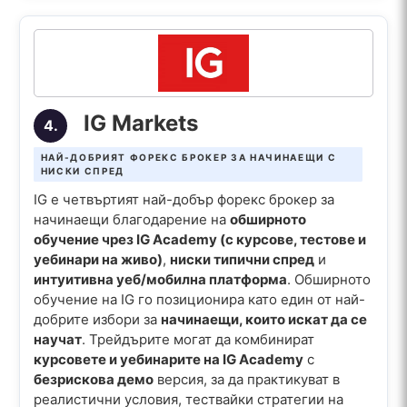
IG Markets
4.
НАЙ-ДОБРИЯТ ФОРЕКС БРОКЕР ЗА НАЧИНАЕЩИ С
НИСКИ СПРЕД
IG е четвъртият най-добър форекс брокер за
начинаещи благодарение на
обширното
обучение чрез IG Academy (с курсове, тестове и
уебинари на живо)
,
ниски типични спред
и
интуитивна уеб/мобилна платформа
. Обширното
обучение на IG го позиционира като един от най-
добрите избори за
начинаещи, които искат да се
научат
. Трейдърите могат да комбинират
курсовете и уебинарите на IG Academy
с
безрискова демо
версия, за да практикуват в
реалистични условия, тествайки стратегии на