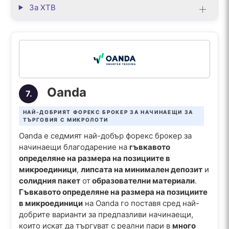
За XTB
Oanda
7.
НАЙ-ДОБРИЯТ ФОРЕКС БРОКЕР ЗА НАЧИНАЕЩИ ЗА
ТЪРГОВИЯ С МИКРОЛОТИ
Oanda е седмият най-добър форекс брокер за
начинаещи благодарение на
гъвкавото
определяне на размера на позициите в
микроединици
,
липсата на минимален депозит
и
солидния пакет
от
образователни материали
.
Гъвкавото определяне на размера на позициите
в микроединици
на Oanda го поставя сред най-
добрите варианти за предпазливи начинаещи,
които искат да търгуват с реални пари в
много