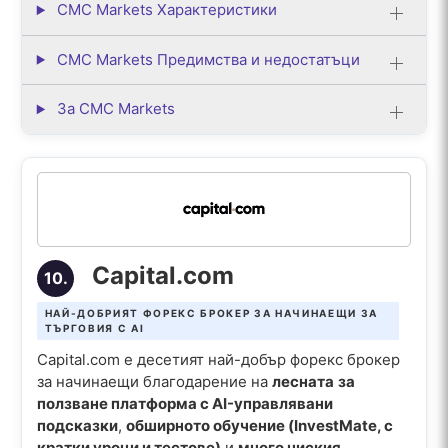
CMC Markets Характеристики
CMC Markets Предимства и недостатъци
За CMC Markets
Capital.com
10.
НАЙ-ДОБРИЯТ ФОРЕКС БРОКЕР ЗА НАЧИНАЕЩИ ЗА
ТЪРГОВИЯ С AI
Capital.com е десетият най-добър форекс брокер
за начинаещи благодарение на
лесната
за
ползване платформа с AI-управлявани
подсказки
,
обширното обучение (InvestMate, с
кратки уроци и тестове)
и
много ниския